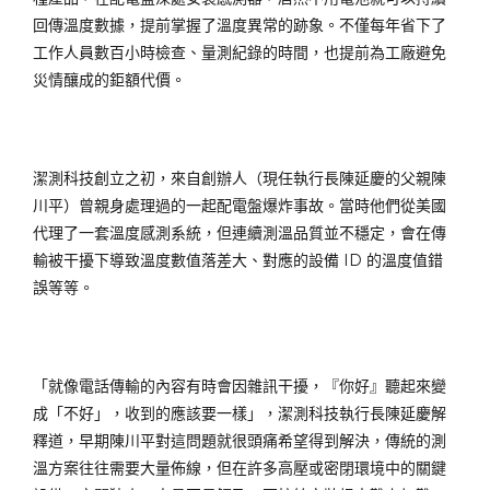
回傳溫度數據，提前掌握了溫度異常的跡象。不僅每年省下了
工作人員數百小時檢查、量測紀錄的時間，也提前為工廠避免
災情釀成的鉅額代價。
潔測科技創立之初，來自創辦人（現任執行長陳延慶的父親陳
川平）曾親身處理過的一起配電盤爆炸事故。當時他們從美國
代理了一套溫度感測系統，但連續測溫品質並不穩定，會在傳
輸被干擾下導致溫度數值落差大、對應的設備 ID 的溫度值錯
誤等等。
「就像電話傳輸的內容有時會因雜訊干擾，『你好』聽起來變
成「不好」，收到的應該要一樣」，潔測科技執行長陳延慶解
釋道，早期陳川平對這問題就很頭痛希望得到解決，傳統的測
溫方案往往需要大量佈線，但在許多高壓或密閉環境中的關鍵