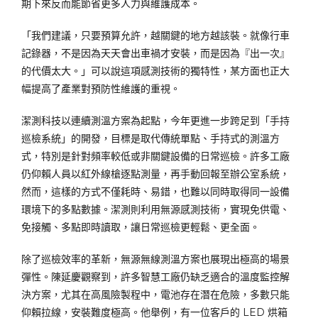
期下來反而能節省更多人力與維護成本。
「我們建議，只要預算允許，越關鍵的地方越該裝。就像行車
記錄器，不是因為天天會出車禍才安裝，而是因為『出一次』
的代價太大。」可以說這項感測技術的獨特性，某方面也正大
幅提高了產業對預防性維護的重視。
潔測科技以連續測溫方案為起點，今年更進一步跨足到「手持
巡檢系統」的開發，目標是取代傳統單點、手持式的測溫方
式，特別是針對頻率較低或非關鍵設備的日常巡檢。許多工廠
仍仰賴人員以紅外線槍逐點測量，再手動回報至辦公室系統，
然而，這樣的方式不僅耗時、易錯，也難以同時取得同一設備
環境下的多點數據。潔測則利用無源感測技術，實現免供電、
免接觸、多點即時讀取，讓日常巡檢更輕鬆、更全面。
除了巡檢效率的革新，無源無線測溫方案也展現出極高的場景
彈性。陳延慶觀察到，許多智慧工廠仍缺乏適合的溫度監控解
決方案，尤其在高風險製程中，電池存在潛在危險，多數只能
仰賴拉線，安裝難度極高。他舉例，有一位客戶的 LED 烘箱