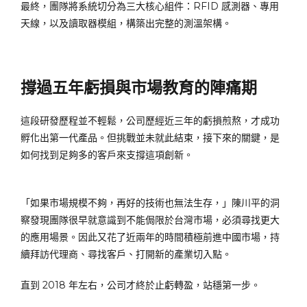
最終，團隊將系統切分為三大核心組件：RFID 感測器、專用
天線，以及讀取器模組，構築出完整的測溫架構。
撐過五年虧損與市場教育的陣痛期
這段研發歷程並不輕鬆，公司歷經近三年的虧損煎熬，才成功
孵化出第一代產品。但挑戰並未就此結束，接下來的關鍵，是
如何找到足夠多的客戶來支撐這項創新。
「如果市場規模不夠，再好的技術也無法生存，」陳川平的洞
察發現團隊很早就意識到不能侷限於台灣市場，必須尋找更大
的應用場景。因此又花了近兩年的時間積極前進中國市場，持
續拜訪代理商、尋找客戶、打開新的產業切入點。
直到 2018 年左右，公司才終於止虧轉盈，站穩第一步。