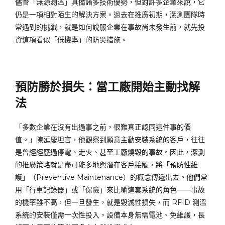
儘管「無源測溫」具備諸多技術優勢，但對許多企業來說，它
仍是一項相對陌生的解決方案。過去在推廣初期，潔測團隊時
常遇到的挑戰，就是如何說服企業在事故尚未發生前，就先投
資這項看似「低機率」的防災措施。
預防勝於損失：當工廠開始主動找解
法
「多數企業在沒有出過事之前，很難真正認同這件事的價
值。」陳延慶坦言，他觀察到願意主動安裝系統的客戶，往往
是曾經經歷過停電、走火、甚至工廠燒毀的事故。因此，潔測
的推廣策略就是盡可能多地與潛在客戶接觸，將「預防性維
護」（Preventive Maintenance）的概念傳遞出去。他們常
用「行車記錄器」或「保險」來比喻這套系統的角色——事故
的機率雖不高，但一旦發生，就是毀滅性損失，而 RFID 測溫
系統的安裝僅需一次性投入，設備本身無需電池、免維護，長