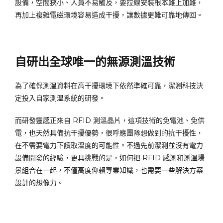
設備，空間狹小、人員不易觸及，要拉線安裝根本難上加難，
再加上複雜電磁環境容易造成干擾，讓數據更難可靠地傳回。
自研出全球唯一的無源測溫技術
為了確保測溫資料在高干擾環境下依然準確可靠，潔測科技決
定投入自家測溫系統的研發。
而研發靈感正來自 RFID 測溫晶片，這項技術的免電池、免供
電，也天然具備抗干擾優勢，很呼應團隊想做到的抗干擾性，
在不需要電力下讀取溫度的可能性。不過先前潔測並沒有電力
設備開發的經驗，更具挑戰的是，如何把 RFID 感測和測溫場
景組合在一起，不僅高度仰賴專業知識，也需要一些解決方案
設計的想像力。