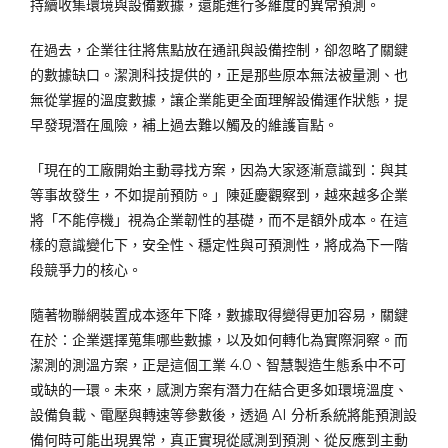
持續收集環境與設備數據，還能進行多維度的異常預測。
在過去，企業往往將焦點放在通訊與設備控制，卻忽略了關鍵
的數據缺口。潔測科技提供的，正是那些原本無法被量測、也
無從掌握的溫度數據，讓企業能更全面理解設備運作狀態，提
早發現潛在風險，補上過去難以觸及的維護盲點。
「現在的工廠開始主動尋找方案，因為大家逐漸意識到：與其
等事故發生，不如提前預防。」陳延慶觀察到，越來越多企業
將「不能停機」視為企業韌性的基礎，而不是額外成本。在這
樣的意識變化下，安全性、穩定性與可預測性，將成為下一階
段競爭力的核心。
隨著物聯網裝置成本逐年下降，數據取得變得更加容易，關鍵
在於：企業選擇蒐集哪些數據，以及如何轉化為實際洞察。而
潔測的測溫方案，正是這個工業 4.0、智慧製造生態系中不可
或缺的一環。未來，感測方案有潛力在結合更多如環境溫度、
設備負載、電壓與轉速等參數後，透過 AI 分析系統將能預測設
備何時可能出現異常，真正實現從感測到預測、從反應到主動