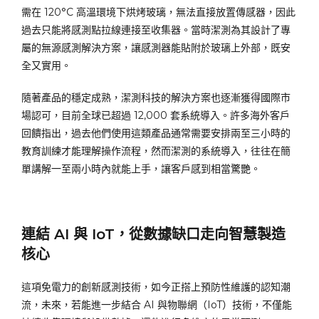
需在 120°C 高溫環境下烘烤玻璃，無法直接放置傳感器，因此
過去只能將感測點拉線連接至收集器。當時潔測為其設計了專
屬的無源感測解決方案，讓感測器能貼附於玻璃上外部，既安
全又實用。
隨著產品的穩定成熟，潔測科技的解決方案也逐漸獲得國際市
場認可，目前全球已超過 12,000 套系統導入。許多海外客戶
回饋指出，過去他們使用這類產品通常需要安排兩至三小時的
教育訓練才能理解操作流程，然而潔測的系統導入，往往在簡
單講解一至兩小時內就能上手，讓客戶感到相當驚艷。
連結 AI 與 IoT，從數據缺口走向智慧製造
核心
這項免電力的創新感測技術，如今正搭上預防性維護的認知潮
流，未來，若能進一步結合 AI 與物聯網（IoT）技術，不僅能