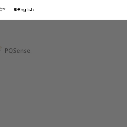
庫
English
做？