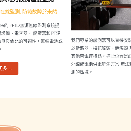
時在線監測, 防範故障於未然
nse的RFID無源無線監測系統提
設備、電容器、 變壓器和PT溫
我們專業的感測器可以直接安
的無與倫比的可視性，無需電池或
於斷路器、梅花觸頭、靜觸頭 
。
其他帶電連接點，這些位置是
外線或電池供電解決方案 無法
更多 →
測的區域。