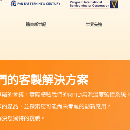
遠東新世紀
世界先進
們的客製解決方案
屬的會議，實際體驗我們的RFID無源溫度監控系統
求的產品，並探索您可能尚未考慮的創新應用。
解決您獨特的挑戰。