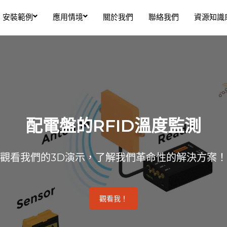
安裝範例
應用情境
關於我們
聯絡我們
資源知識
文了解工業溫度監測，監控如何
配電盤的RFID溫度監測
PQSense
PQSense
PQSense
如何選擇適合方案？
觀看我們的3D演示，了解我們革命性的解決方案！
Switchgear Temperature Monitoring System
Passive Wireless RFID Sensing
Smart Grid , Smart Sensing
什麼是溫度監測？為什麼溫度監測重要？
了解更多 →
了解更多 →
了解更多 →
觀看我！
了解更多 →