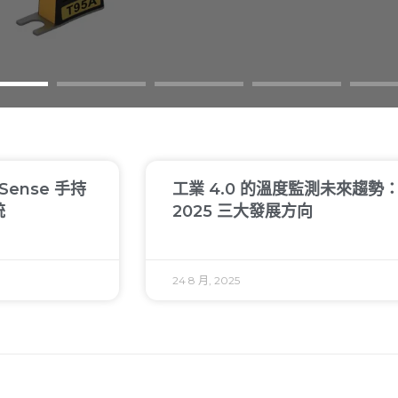
ense 手持
工業 4.0 的溫度監測未來趨勢
統
2025 三大發展方向
24 8 月, 2025