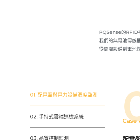
PQSense的R
我們的無電池傳感
從開關設備到電池
01. 配電盤與電力設備溫度監測
02. 手持式雲端巡檢系統
Case 
03. 品質控制監測
配電