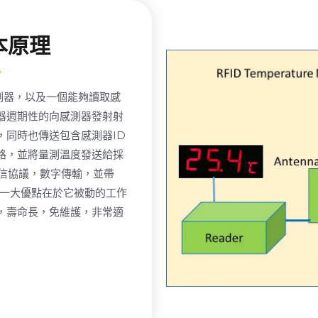
本原理
感測器，以及一個能夠讀取感
器週期性的向感測器發射射
，同時也傳送包含感測器ID
路，並將量測溫度發送給採
通信協議，數字傳輸，並帶
術的一大優點在於它被動的工作
，壽命長，免維護，非常適