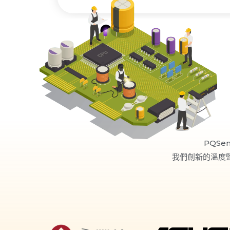
PQS
我們創新的溫度